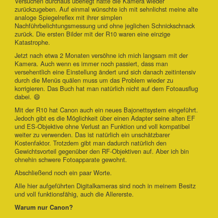
Versuchen durchaus überlegt hatte die Kamera wieder
zurückzugeben. Auf einmal wünschte ich mit sehnlichst meine alte
analoge Spiegelreflex mit ihrer simplen
Nachführbelichtungsmessung und ohne jeglichen Schnickschnack
zurück. Die ersten Bilder mit der R10 waren eine einzige
Katastrophe.
Jetzt nach etwa 2 Monaten versöhne ich mich langsam mit der
Kamera. Auch wenn es immer noch passiert, dass man
versehentlich eine Einstellung ändert und sich danach zeitintensiv
durch die Menüs quälen muss um das Problem wieder zu
korrigieren. Das Buch hat man natürlich nicht auf dem Fotoausflug
dabei. 😄
Mit der R10 hat Canon auch ein neues Bajonettsystem eingeführt.
Jedoch gibt es die Möglichkeit über einen Adapter seine alten EF
und ES-Objektive ohne Verlust an Funktion und voll kompatibel
weiter zu verwenden. Das ist natürlich ein unschätzbarer
Kostenfaktor. Trotzdem gibt man dadurch natürlich den
Gewichtsvorteil gegenüber den RF-Objektiven auf. Aber ich bin
ohnehin schwere Fotoapparate gewohnt.
Abschließend noch ein paar Worte.
Alle hier aufgeführten Digitalkameras sind noch in meinem Besitz
und voll funktionsfähig, auch die Allererste.
Warum nur Canon?