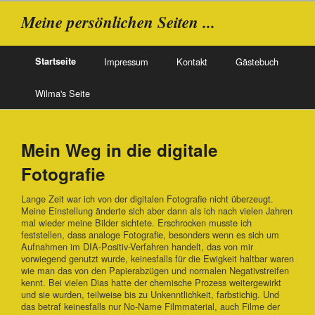
Meine persönlichen Seiten ...
Startseite
Impressum
Kontakt
Gästebuch
Wilma's Seite
Mein Weg in die digitale
Fotografie
Lange Zeit war ich von der digitalen Fotografie nicht überzeugt.
Meine Einstellung änderte sich aber dann als ich nach vielen Jahren
mal wieder meine Bilder sichtete. Erschrocken musste ich
feststellen, dass analoge Fotografie, besonders wenn es sich um
Aufnahmen im DIA-Positiv-Verfahren handelt, das von mir
vorwiegend genutzt wurde, keinesfalls für die Ewigkeit haltbar waren
wie man das von den Papierabzügen und normalen Negativstreifen
kennt. Bei vielen Dias hatte der chemische Prozess weitergewirkt
und sie wurden, teilweise bis zu Unkenntlichkeit, farbstichig. Und
das betraf keinesfalls nur No-Name Filmmaterial, auch Filme der