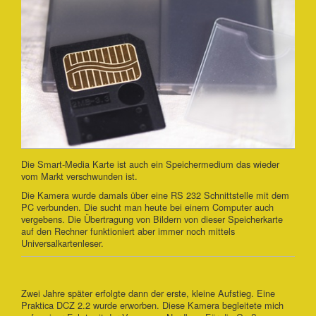
Die Smart-Media Karte ist auch ein Speichermedium das wieder
vom Markt verschwunden ist.
Die Kamera wurde damals über eine RS 232 Schnittstelle mit dem
PC verbunden. Die sucht man heute bei einem Computer auch
vergebens. Die Übertragung von Bildern von dieser Speicherkarte
auf den Rechner funktioniert aber immer noch mittels
Universalkartenleser.
Zwei Jahre später erfolgte dann der erste, kleine Aufstieg. Eine
Praktica DCZ 2.2 wurde erworben. Diese Kamera begleitete mich