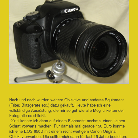
Nach und nach wurden weitere Objektive und anderes Equipment
(Filter, Blitzgeräte etc.) dazu gekauft. Heute habe ich eine
vollständige Ausrüstung, die mir so gut wie alle Möglichkeiten der
Fotografie erschließt.
2011 konnte ich dann auf einem Flohmarkt nochmal einen keinen
Schritt vorwärts machen. Für damals mal gerade 150 Euro konnte
ich eine EOS 650D mit einem recht wertigem Canon Original
Objektiv erwerben. Die sollte mich dann für fast 15 Jahre begleiten.