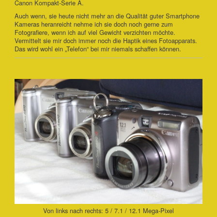
Canon Kompakt-Serie A.
Auch wenn, sie heute nicht mehr an die Qualität guter Smartphone
Kameras heranreicht nehme ich sie doch noch gerne zum
Fotografiere, wenn ich auf viel Gewicht verzichten möchte.
Vermittelt sie mir doch immer noch die Haptik eines Fotoapparats.
Das wird wohl ein „Telefon“ bei mir niemals schaffen können.
Von links nach rechts: 5 / 7.1 / 12.1 Mega-Pixel