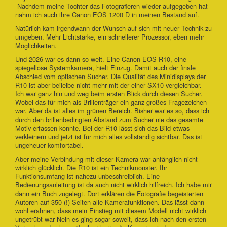
Nachdem meine Tochter das Fotografieren wieder aufgegeben hat
nahm ich auch ihre Canon EOS 1200 D in meinen Bestand auf.
Natürlich kam irgendwann der Wunsch auf sich mit neuer Technik zu
umgeben. Mehr Lichtstärke, ein schnellerer Prozessor, eben mehr
Möglichkeiten.
Und 2026 war es dann so weit. Eine Canon EOS R10, eine
spiegellose Systemkamera, hielt Einzug. Damit auch der finale
Abschied vom optischen Sucher. Die Qualität des Minidisplays der
R10 ist aber beileibe nicht mehr mit der einer SX10 vergleichbar.
Ich war ganz hin und weg beim ersten Blick durch diesen Sucher.
Wobei das für mich als Brillenträger ein ganz großes Fragezeichen
war. Aber da ist alles im grünen Bereich. Bisher war es so, dass ich
durch den brillenbedingten Abstand zum Sucher nie das gesamte
Motiv erfassen konnte. Bei der R10 lässt sich das Bild etwas
verkleinern und jetzt ist für mich alles vollständig sichtbar. Das ist
ungeheuer komfortabel.
Aber meine Verbindung mit dieser Kamera war anfänglich nicht
wirklich glücklich. Die R10 ist ein Technikmonster. Ihr
Funktionsumfang ist nahezu unbeschreiblich. Eine
Bedienungsanleitung ist da auch nicht wirklich hilfreich. Ich habe mir
dann ein Buch zugelegt. Dort erklären die Fotografie begeisterten
Autoren auf 350 (!) Seiten alle Kamerafunktionen. Das lässt dann
wohl erahnen, dass mein Einstieg mit diesem Modell nicht wirklich
ungetrübt war Nein es ging sogar soweit, dass ich nach den ersten