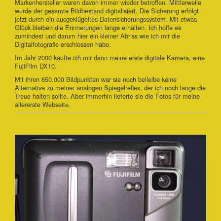
Markenhersteller waren davon immer wieder betroffen. Mittlerweile
wurde der gesamte Bildbestand digitalisiert. Die Sicherung erfolgt
jetzt durch ein ausgeklügeltes Datensicherungssystem. Mit etwas
Glück bleiben die Erinnerungen lange erhalten. Ich hoffe es
zumindest und darum hier ein kleiner Abriss wie ich mir die
Digitalfotografie erschlossen habe.
Im Jahr 2000 kaufte ich mir dann meine erste digitale Kamera, eine
FujiFilm DX10.
Mit ihren 850.000 Bildpunkten war sie noch beileibe keine
Alternative zu meiner analogen Spiegelreflex, der ich noch lange die
Treue halten sollte. Aber immerhin lieferte sie die Fotos für meine
allererste Webseite.